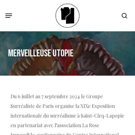
Skip
Menu
Menu
sea
to
main
content
MERVEILLEUSE UTOPIE
Du 6 juillet au 7 septembre 2024 le Groupe
Surréaliste de Paris organise la XIXe Exposition
internationale du surréalisme à Saint-Cirq-Lapopie
en partenariat avec l’association La Rose
Impossible, gestionnaire du Centre International