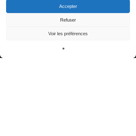
Accepter
Refuser
Voir les préférences
Contact
Nous rejoindre
Équipe
Politique de confidentialité
Restez connectés à nos champs magnétiques !
twitter
facebook
youtube
instagram