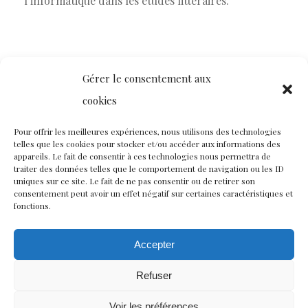
l’informatique dans les études littéraires.
Le fonds documentaire de la bibliothèque d’Henri
Gérer le consentement aux
Béhar a été acquis par la municipalité en 2017 afin
cookies
de constituer la base du centre documentaire
Pour offrir les meilleures expériences, nous utilisons des technologies
hébergé dans la Maison André Breton.
telles que les cookies pour stocker et/ou accéder aux informations des
appareils. Le fait de consentir à ces technologies nous permettra de
traiter des données telles que le comportement de navigation ou les ID
Il se compose de 2.200 œuvres qui permettent aux
uniques sur ce site. Le fait de ne pas consentir ou de retirer son
consentement peut avoir un effet négatif sur certaines caractéristiques et
chercheurs d’étudier le mouvement et les avant-
fonctions.
gardes dans leurs ramifications les plus récentes et
Accepter
internationales :
– Éditions originales
Refuser
– Revues
Voir les préférences