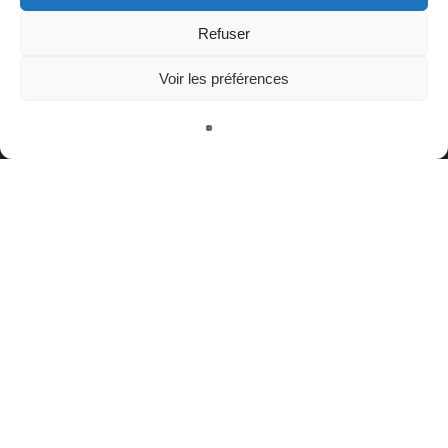
Refuser
Voir les préférences
Contact
Nous rejoindre
Équipe
Politique de confidentialité
Restez connectés à nos champs magnétiques !
twitter
facebook
youtube
instagram
© CISCM // Maisons André Breton et Émile Joseph-Rignault