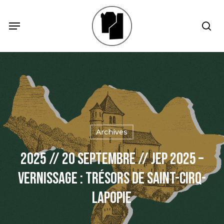
Skip
Menu
Menu
sea
to
main
content
Archives
2025 // 20 Septembre // JEP 2025 –
Vernissage : Trésors de Saint-Cirq-
Lapopie