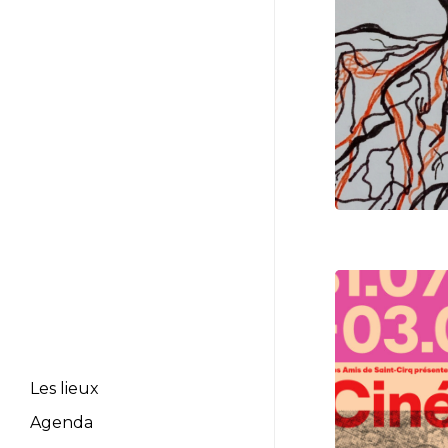
Les lieux
Les maisons
Agenda
La librairie