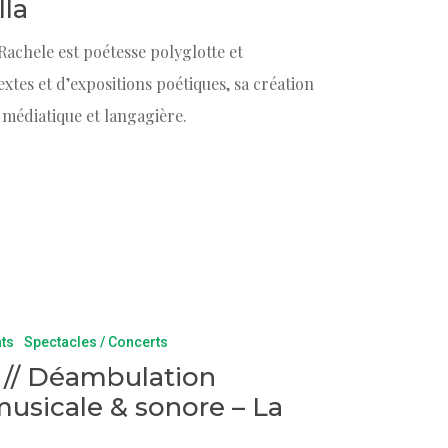
lla
 Rachele est poétesse polyglotte et
extes et d’expositions poétiques, sa création
 médiatique et langagière.
ats
Spectacles / Concerts
8h // Déambulation
 musicale & sonore – La