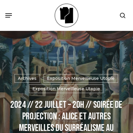
Skip
Menu
Menu
sea
to
main
content
Archives
Exposition Merveilleuse Utopie
Exposition Merveilleuse Utopie
2024 // 22 Juillet – 20h // Soirée de
projection : Alice et autres
merveilles du surréalisme au