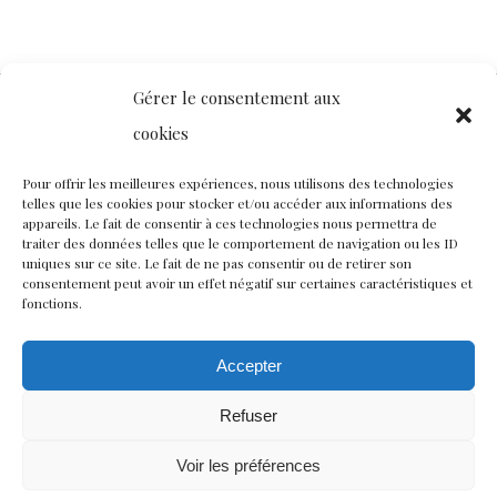
Gérer le consentement aux
cookies
Contact
Nous rejoindre
Équipe
Pour offrir les meilleures expériences, nous utilisons des technologies
telles que les cookies pour stocker et/ou accéder aux informations des
Politique de confidentialité
appareils. Le fait de consentir à ces technologies nous permettra de
traiter des données telles que le comportement de navigation ou les ID
uniques sur ce site. Le fait de ne pas consentir ou de retirer son
consentement peut avoir un effet négatif sur certaines caractéristiques et
Restez connectés à nos champs magnétiques !
fonctions.
twitter
facebook
youtube
instagram
Accepter
Refuser
© CISCM // Maisons André Breton et Émile Joseph-Rignault
Voir les préférences