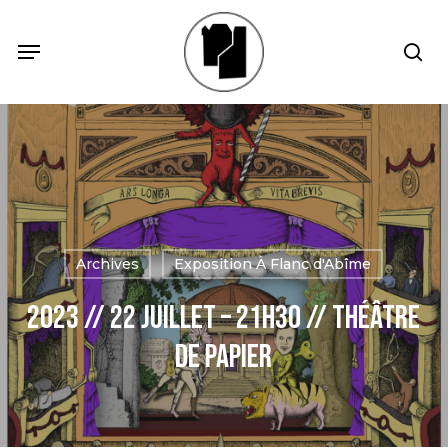
Skip
Menu
Menu
sea
to
main
content
Archives
Exposition À Flanc d'Abîme
2023 // 22 Juillet – 21h30 // Théâtre
de papier