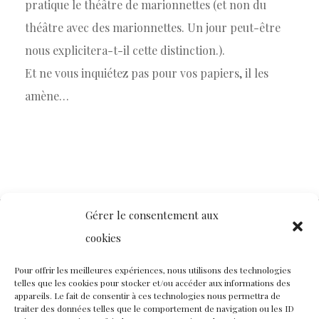
pratique le théâtre de marionnettes (et non du
théâtre avec des marionnettes. Un jour peut-être
nous explicitera-t-il cette distinction.).
Et ne vous inquiétez pas pour vos papiers, il les
amène…
Gérer le consentement aux
cookies
Contact
Nous rejoindre
Équipe
Pour offrir les meilleures expériences, nous utilisons des technologies
telles que les cookies pour stocker et/ou accéder aux informations des
Politique de confidentialité
appareils. Le fait de consentir à ces technologies nous permettra de
traiter des données telles que le comportement de navigation ou les ID