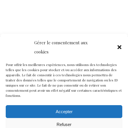
Gérer le consentement aux
cookies
Contact
Nous rejoindre
Équipe
Pour offrir les meilleures expériences, nous utilisons des technologies
telles que les cookies pour stocker et/ou accéder aux informations des
Politique de confidentialité
appareils. Le fait de consentir à ces technologies nous permettra de
traiter des données telles que le comportement de navigation ou les ID
uniques sur ce site. Le fait de ne pas consentir ou de retirer son
consentement peut avoir un effet négatif sur certaines caractéristiques et
Restez connectés à nos champs magnétiques !
fonctions.
twitter
facebook
youtube
instagram
Accepter
Refuser