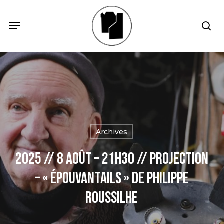
Skip
Menu
Menu
sea
to
main
content
Archives
2025 // 8 Août – 21h30 // Projection
– « Épouvantails » de Philippe
Roussilhe