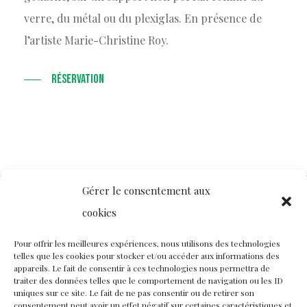
verre, du métal ou du plexiglas. En présence de
l’artiste Marie-Christine Roy.
RÉSERVATION
Gérer le consentement aux
cookies
Contact
Nous rejoindre
Équipe
Pour offrir les meilleures expériences, nous utilisons des technologies
telles que les cookies pour stocker et/ou accéder aux informations des
Politique de confidentialité
appareils. Le fait de consentir à ces technologies nous permettra de
traiter des données telles que le comportement de navigation ou les ID
uniques sur ce site. Le fait de ne pas consentir ou de retirer son
consentement peut avoir un effet négatif sur certaines caractéristiques et