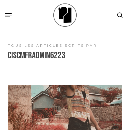
Skip
Menu
Menu
sea
to
main
content
TOUS LES ARTICLES ÉCRITS PAR
ciscmfradmin6223