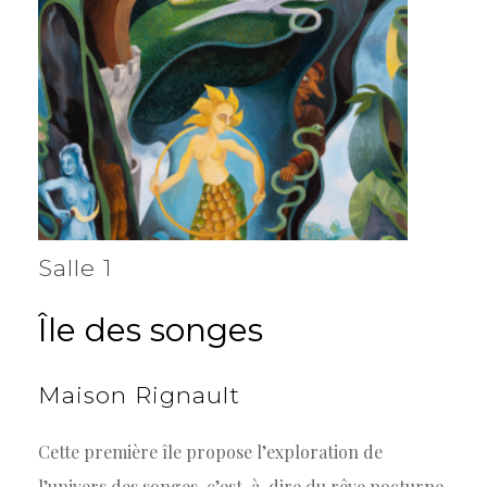
Salle 1
Île
des
songes
Maison
Rignault
Cette première île propose l’exploration de
l’univers des songes, c’est-à-dire du rêve nocturne,