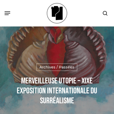
Skip
Menu
Menu
sea
to
main
content
Archives / Passées
Merveilleuse utopie – XIXe
Exposition internationale du
surréalisme