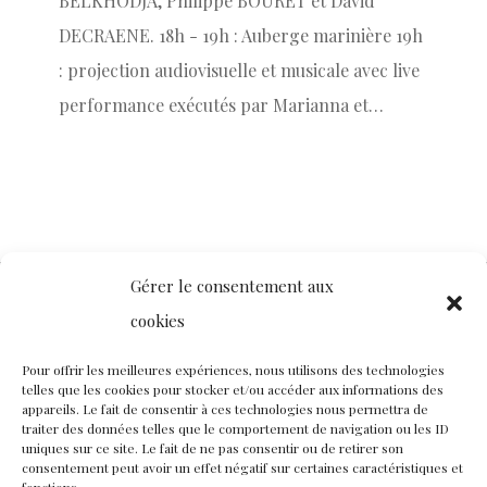
BELKHODJA, Philippe BOURET et David
DECRAENE. 18h - 19h : Auberge marinière 19h
: projection audiovisuelle et musicale avec live
performance exécutés par Marianna et…
Gérer le consentement aux
cookies
Contact
Nous rejoindre
Équipe
Pour offrir les meilleures expériences, nous utilisons des technologies
telles que les cookies pour stocker et/ou accéder aux informations des
Politique de confidentialité
appareils. Le fait de consentir à ces technologies nous permettra de
traiter des données telles que le comportement de navigation ou les ID
uniques sur ce site. Le fait de ne pas consentir ou de retirer son
consentement peut avoir un effet négatif sur certaines caractéristiques et
Restez connectés à nos champs magnétiques !