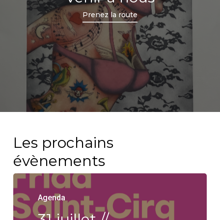
Prenez la route
Les prochains
évènements
Agenda
31
juillet
//
Agenda
Agenda
Agenda