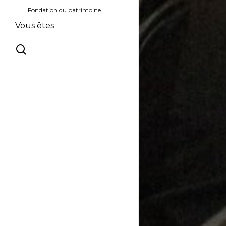
Archives
Fondation du patrimoine
Vous êtes
Artiste
search
Chercheur / Chercheuse
Enseignant / Enseignante
Entreprise
Groupe
Intervenant / Intervenante
Journaliste