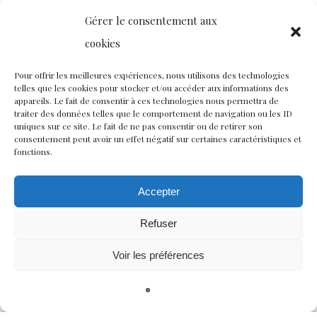
Club
de
Mécènes
du
Gérer le consentement aux
Patrimoine
cookies
Pour offrir les meilleures expériences, nous utilisons des technologies
Créée en 1996, la fondation du patrimoine est un
telles que les cookies pour stocker et/ou accéder aux informations des
appareils. Le fait de consentir à ces technologies nous permettra de
organisme privé indépendant à but non lucratif
traiter des données telles que le comportement de navigation ou les ID
dont la mission est de sauvegarder et valoriser le
uniques sur ce site. Le fait de ne pas consentir ou de retirer son
consentement peut avoir un effet négatif sur certaines caractéristiques et
patrimoine français de proximité. Organisée en
fonctions.
délégations régionales essentiellement composées
Accepter
de bénévoles, elle accompagne les projets de
restauration du patrimoine en favorisant leur
Refuser
financement.
Voir les préférences
Le club d’entreprises « Mécènes du Patrimoine »
œuvre à la préservation de l’exceptionnel