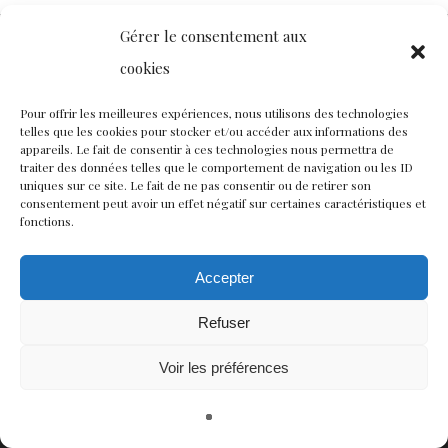
Gérer le consentement aux
cookies
Contact
Nous rejoindre
Équipe
Pour offrir les meilleures expériences, nous utilisons des technologies
telles que les cookies pour stocker et/ou accéder aux informations des
Politique de confidentialité
appareils. Le fait de consentir à ces technologies nous permettra de
traiter des données telles que le comportement de navigation ou les ID
uniques sur ce site. Le fait de ne pas consentir ou de retirer son
consentement peut avoir un effet négatif sur certaines caractéristiques et
Restez connectés à nos champs magnétiques !
fonctions.
twitter
facebook
youtube
instagram
Accepter
Refuser
© CISCM // Maisons André Breton et Émile Joseph-Rignault
Voir les préférences