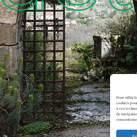
Pour offrir 
cookies pour
à ces techn
de navigatio
consentement
Ac