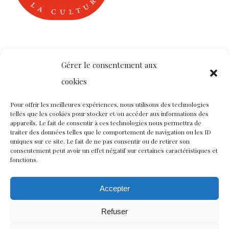
Gérer le consentement aux
cookies
Contact
Nous rejoindre
Équipe
Pour offrir les meilleures expériences, nous utilisons des technologies
telles que les cookies pour stocker et/ou accéder aux informations des
Politique de confidentialité
appareils. Le fait de consentir à ces technologies nous permettra de
traiter des données telles que le comportement de navigation ou les ID
uniques sur ce site. Le fait de ne pas consentir ou de retirer son
consentement peut avoir un effet négatif sur certaines caractéristiques et
Restez connectés à nos champs magnétiques !
fonctions.
twitter
facebook
youtube
instagram
Accepter
Refuser