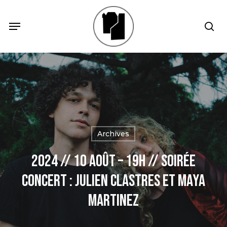
Skip
Menu
Menu
sea
to
main
content
Archives
2024 // 10 Août – 19h // Soirée
concert : Julien Clastres et Maya
Martinez