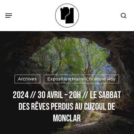
Skip
Menu
Menu
sea
to
main
content
Archives
Exposition Marie-Christine Roy
2024 // 30 Avril – 20h // Le Sabbat
des Rêves Perdus au Cuzoul de
Monclar