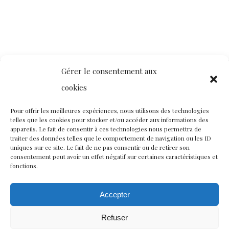
Gérer le consentement aux
cookies
Contact
Nous rejoindre
Équipe
Pour offrir les meilleures expériences, nous utilisons des technologies
telles que les cookies pour stocker et/ou accéder aux informations des
Politique de confidentialité
appareils. Le fait de consentir à ces technologies nous permettra de
traiter des données telles que le comportement de navigation ou les ID
uniques sur ce site. Le fait de ne pas consentir ou de retirer son
consentement peut avoir un effet négatif sur certaines caractéristiques et
Restez connectés à nos champs magnétiques !
fonctions.
twitter
facebook
youtube
instagram
Accepter
Refuser