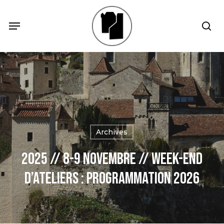
Skip
Menu
Menu
sea
to
main
content
Archives
2025 // 8-9 Novembre // Week-end
d’ateliers : Programmation 2026