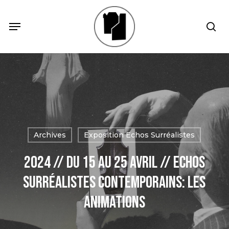
Skip
Menu
Menu
sea
to
main
content
Archives
Exposition Echos Surréalistes
2024 // du 15 au 25 Avril // Echos
Surréalistes Contemporains: les
animations