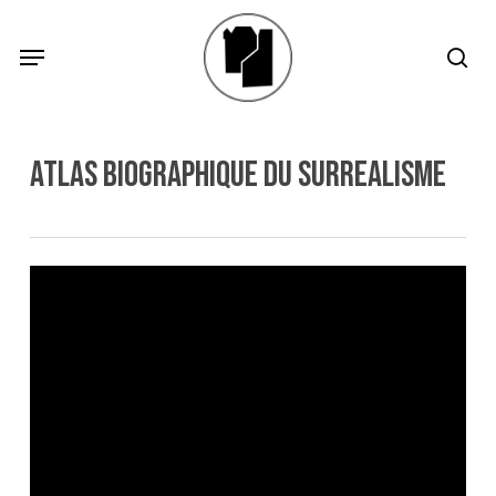
Skip
Menu
Menu
sea
to
main
content
atlas biographique du surrealisme