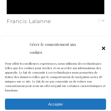
Francis Lalanne
0
Gérer le consentement aux
cookies
Contact
Nous rejoindre
Équipe
Pour offrir les meilleures expériences, nous utilisons des technologies
telles que les cookies pour stocker et/ou accéder aux informations des
Politique de confidentialité
appareils. Le fait de consentir à ces technologies nous permettra de
traiter des données telles que le comportement de navigation ou les ID
uniques sur ce site. Le fait de ne pas consentir ou de retirer son
consentement peut avoir un effet négatif sur certaines caractéristiques et
Restez connectés à nos champs magnétiques !
fonctions.
twitter
facebook
youtube
instagram
Accepter