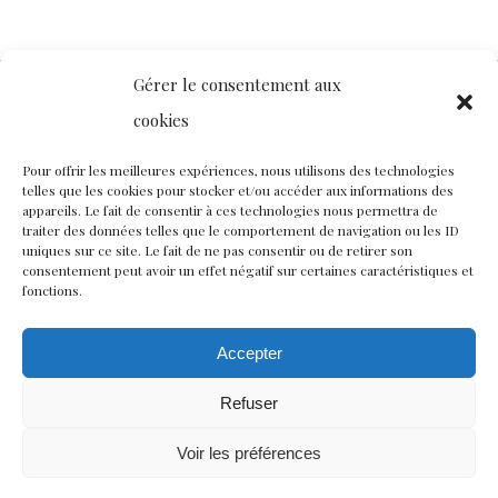
Gérer le consentement aux
cookies
Contact
Nous rejoindre
Équipe
Pour offrir les meilleures expériences, nous utilisons des technologies
telles que les cookies pour stocker et/ou accéder aux informations des
Politique de confidentialité
appareils. Le fait de consentir à ces technologies nous permettra de
traiter des données telles que le comportement de navigation ou les ID
uniques sur ce site. Le fait de ne pas consentir ou de retirer son
consentement peut avoir un effet négatif sur certaines caractéristiques et
Restez connectés à nos champs magnétiques !
fonctions.
twitter
facebook
youtube
instagram
Accepter
Refuser
© CISCM // Maisons André Breton et Émile Joseph-Rignault
Voir les préférences