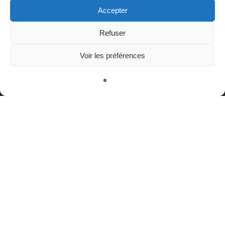
Accepter
Refuser
Voir les préférences
Contact
Nous rejoindre
Équipe
Politique de confidentialité
Restez connectés à nos champs magnétiques !
twitter
facebook
youtube
instagram