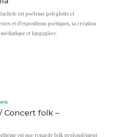
lla
 Rachele est poétesse polyglotte et
extes et d’expositions poétiques, sa création
 médiatique et langagière.
erts
 // Concert folk –
h Anthème est une renarde folk profondément