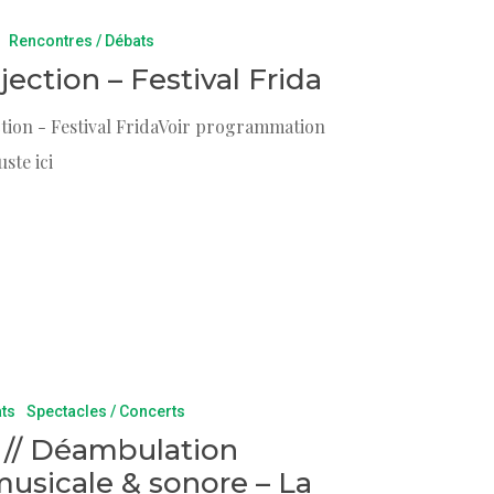
Rencontres / Débats
rojection – Festival Frida
ection - Festival FridaVoir programmation
uste ici
ats
Spectacles / Concerts
8h // Déambulation
 musicale & sonore – La