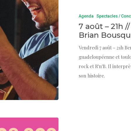
Agenda
Spectacles / Conc
7 août – 21h /
Brian Bousqu
Vendredi 7 août - 21h Be
guadeloupéenne et toulou
rock et R'n'B. Il interpr
son histoire.