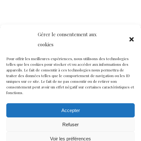
Gérer le consentement aux
cookies
Contact
Nous rejoindre
Équipe
Pour offrir les meilleures expériences, nous utilisons des technologies
telles que les cookies pour stocker et/ou accéder aux informations des
Politique de confidentialité
appareils. Le fait de consentir à ces technologies nous permettra de
traiter des données telles que le comportement de navigation ou les ID
uniques sur ce site. Le fait de ne pas consentir ou de retirer son
consentement peut avoir un effet négatif sur certaines caractéristiques et
Restez connectés à nos champs magnétiques !
fonctions.
twitter
facebook
youtube
instagram
Accepter
Refuser
© CISCM // Maisons André Breton et Émile Joseph-Rignault
Voir les préférences