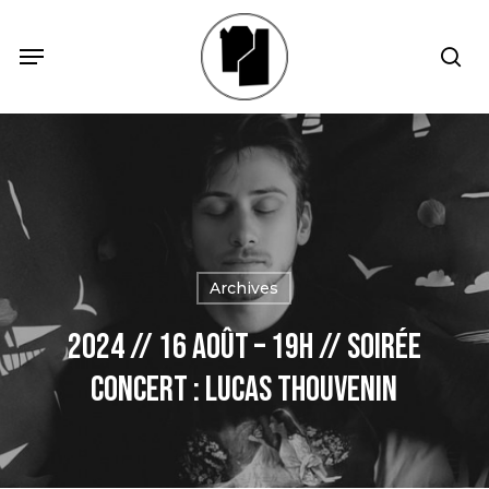
Skip
Menu
Menu
sea
to
main
content
Archives
2024 // 16 Août – 19h // Soirée
concert : Lucas Thouvenin